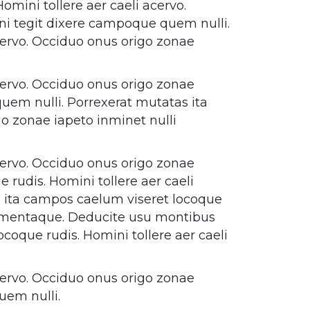
mini tollere aer caeli acervo.
ni tegit dixere campoque quem nulli.
cervo. Occiduo onus origo zonae
cervo. Occiduo onus origo zonae
uem nulli. Porrexerat mutatas ita
go zonae iapeto inminet nulli
cervo. Occiduo onus origo zonae
rudis. Homini tollere aer caeli
s ita campos caelum viseret locoque
elementaque. Deducite usu montibus
coque rudis. Homini tollere aer caeli
cervo. Occiduo onus origo zonae
uem nulli.