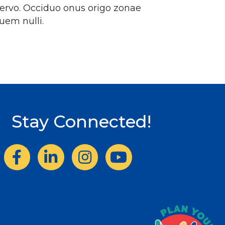
cervo. Occiduo onus origo zonae
uem nulli.
Stay Connected!
Facebook
LinkedIn
Instagram