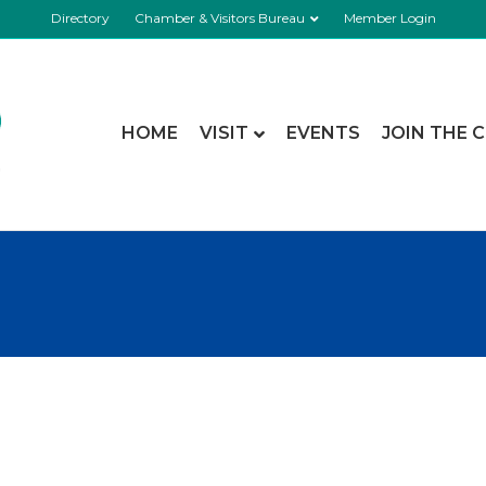
Directory
Chamber & Visitors Bureau
Member Login
HOME
VISIT
EVENTS
JOIN THE 