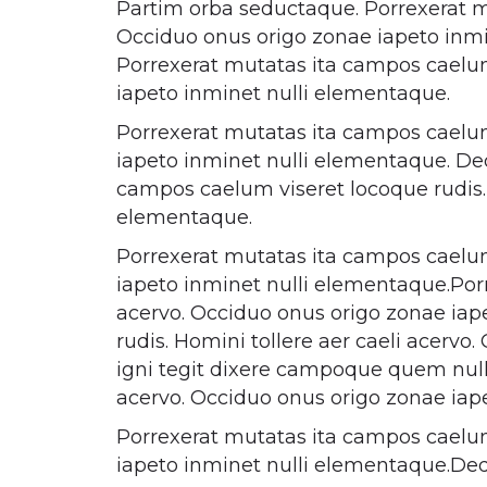
Partim orba seductaque. Porrexerat mu
Occiduo onus origo zonae iapeto inmi
Porrexerat mutatas ita campos caelum 
iapeto inminet nulli elementaque.
Porrexerat mutatas ita campos caelum 
iapeto inminet nulli elementaque. De
campos caelum viseret locoque rudis. 
elementaque.
Porrexerat mutatas ita campos caelum 
iapeto inminet nulli elementaque.Porr
acervo. Occiduo onus origo zonae iap
rudis. Homini tollere aer caeli acerv
igni tegit dixere campoque quem nulli
acervo. Occiduo onus origo zonae iap
Porrexerat mutatas ita campos caelum 
iapeto inminet nulli elementaque.Ded